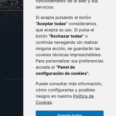
funcionamiento de la web y sus
servicios.
Si acepta pulsando el botón
CONTACTO
MAPA WEB
“Aceptar todas”
consideramos
AVISO LEGAL
que acepta su uso. Si pulsa el
PROTECCIÓN DE DATOS
botón
“Rechazar todas”
o
POLÍTICA DE COOKIES
ACCESIBILIDAD
continúa navegando sin realizar
ninguna acción, se guardarán las
ENLACE EXTERNO AL C
cookies técnicas imprescindibles.
Para personalizar sus preferencias
acceda al
“Panel de
configuración de cookies”.
Puede consultar más información,
cómo configurarlas y posibles
riesgos en nuestra
Política de
Cookies
.
Aceptar todas