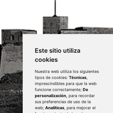
Este sitio utiliza
cookies
Nuestra web utiliza los siguientes
tipos de cookies:
Técnicas
,
imprescindibles para que la web
funcione correctamente;
De
Plaza Mayor 4
22400
MONZÓN
- ARAGÓN
(ESPAÑA)
personalización,
para recordar
· (34) 974 400 700 ·
sus preferencias de uso de la
sac@monzon.es
web;
Analíticas
, para mejorar el
monzon.es