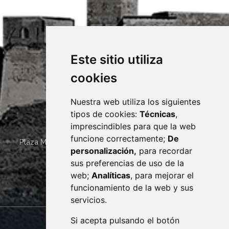
Este sitio utiliza
cookies
Nuestra web utiliza los siguientes
tipos de cookies:
Técnicas
,
imprescindibles para que la web
funcione correctamente;
De
Plaza Mayor 4
22400
MONZÓN
- ARAGÓN
(ESPAÑA)
personalización,
para recordar
· (34) 974 400 700 ·
sus preferencias de uso de la
sac@monzon.es
web;
Analíticas
, para mejorar el
monzon.es
funcionamiento de la web y sus
servicios.
Si acepta pulsando el botón
CONTACTO
MAPA WEB