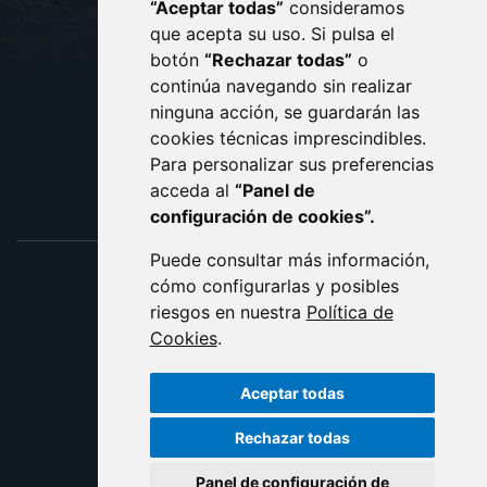
“Aceptar todas”
consideramos
AVISO LEGAL
que acepta su uso. Si pulsa el
PROTECCIÓN DE DATOS
botón
“Rechazar todas”
o
POLÍTICA DE COOKIES
ACCESIBILIDAD
continúa navegando sin realizar
ninguna acción, se guardarán las
ENLACE EXTERNO AL C
cookies técnicas imprescindibles.
Para personalizar sus preferencias
acceda al
“Panel de
configuración de cookies”.
Puede consultar más información,
cómo configurarlas y posibles
riesgos en nuestra
Política de
Cookies
.
Aceptar todas
Rechazar todas
Panel de configuración de