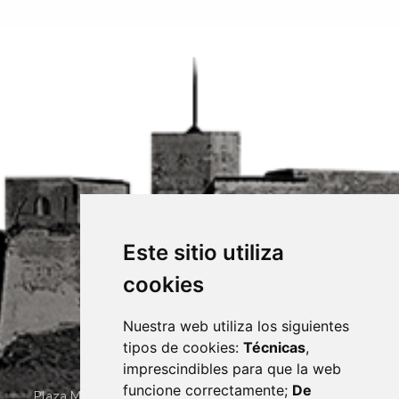
Este sitio utiliza
cookies
Nuestra web utiliza los siguientes
tipos de cookies:
Técnicas
,
imprescindibles para que la web
funcione correctamente;
De
Plaza Mayor 4
22400
MONZÓN
- ARAGÓN
(ESPAÑA)