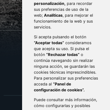
personalización,
para recordar
· (34) 974 400 700 ·
sus preferencias de uso de la
sac@monzon.es
web;
Analíticas
, para mejorar el
monzon.es
funcionamiento de la web y sus
servicios.
Si acepta pulsando el botón
CONTACTO
MAPA WEB
“Aceptar todas”
consideramos
AVISO LEGAL
que acepta su uso. Si pulsa el
PROTECCIÓN DE DATOS
botón
“Rechazar todas”
o
POLÍTICA DE COOKIES
ACCESIBILIDAD
continúa navegando sin realizar
ninguna acción, se guardarán las
ENLACE EXTERNO AL C
cookies técnicas imprescindibles.
Para personalizar sus preferencias
acceda al
“Panel de
configuración de cookies”.
Puede consultar más información,
cómo configurarlas y posibles