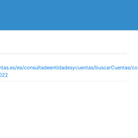
ntas.es/es/consultadeentidadesycuentas/buscarCuentas/co
2022