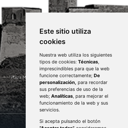
Este sitio utiliza
cookies
Nuestra web utiliza los siguientes
tipos de cookies:
Técnicas
,
imprescindibles para que la web
funcione correctamente;
De
Plaza Mayor 4
22400
MONZÓN
- ARAGÓN
(ESPAÑA)
personalización,
para recordar
· (34) 974 400 700 ·
sus preferencias de uso de la
sac@monzon.es
web;
Analíticas
, para mejorar el
monzon.es
funcionamiento de la web y sus
servicios.
Si acepta pulsando el botón
CONTACTO
MAPA WEB