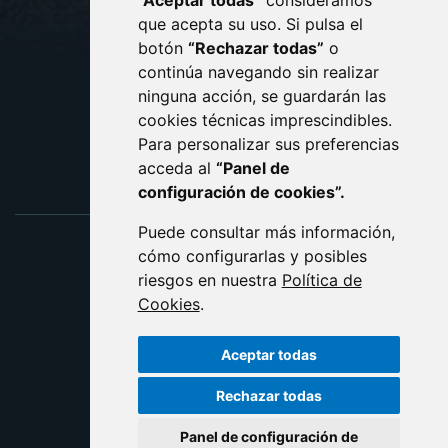
“Aceptar todas”
consideramos
AVISO LEGAL
que acepta su uso. Si pulsa el
PROTECCIÓN DE DATOS
botón
“Rechazar todas”
o
POLÍTICA DE COOKIES
ACCESIBILIDAD
continúa navegando sin realizar
ninguna acción, se guardarán las
ENLACE EXTERNO AL C
cookies técnicas imprescindibles.
Para personalizar sus preferencias
acceda al
“Panel de
configuración de cookies”.
Puede consultar más información,
cómo configurarlas y posibles
riesgos en nuestra
Política de
Cookies
.
Aceptar todas
Rechazar todas
Panel de configuración de