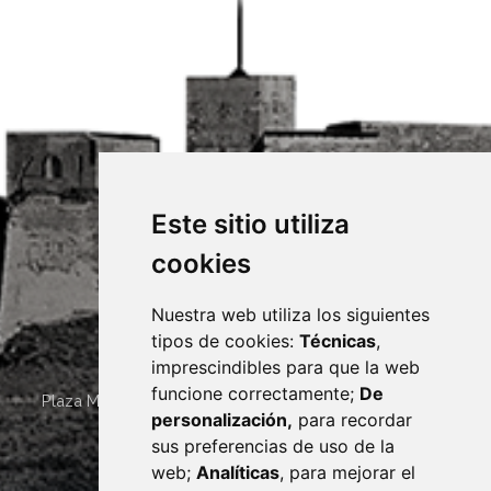
Este sitio utiliza
cookies
Nuestra web utiliza los siguientes
tipos de cookies:
Técnicas
,
imprescindibles para que la web
funcione correctamente;
De
Plaza Mayor 4
22400
MONZÓN
- ARAGÓN
(ESPAÑA)
personalización,
para recordar
· (34) 974 400 700 ·
sus preferencias de uso de la
sac@monzon.es
web;
Analíticas
, para mejorar el