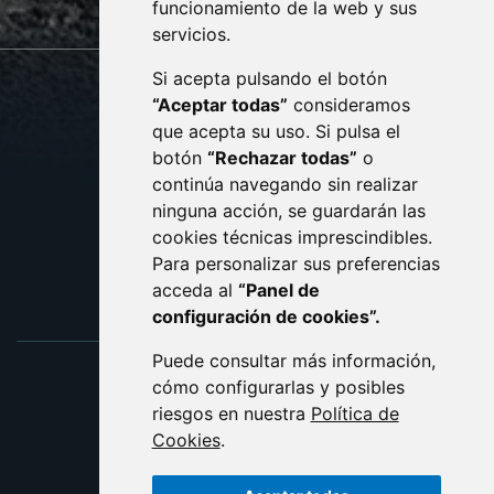
monzon.es
funcionamiento de la web y sus
servicios.
Si acepta pulsando el botón
CONTACTO
MAPA WEB
“Aceptar todas”
consideramos
AVISO LEGAL
que acepta su uso. Si pulsa el
PROTECCIÓN DE DATOS
botón
“Rechazar todas”
o
POLÍTICA DE COOKIES
ACCESIBILIDAD
continúa navegando sin realizar
ninguna acción, se guardarán las
ENLACE EXTERNO AL C
cookies técnicas imprescindibles.
Para personalizar sus preferencias
acceda al
“Panel de
configuración de cookies”.
Puede consultar más información,
cómo configurarlas y posibles
riesgos en nuestra
Política de
Cookies
.