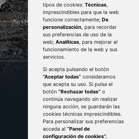
tipos de cookies:
Técnicas
,
imprescindibles para que la web
funcione correctamente;
De
Plaza Mayor 4
22400
MONZÓN
- ARAGÓN
(ESPAÑA)
personalización,
para recordar
· (34) 974 400 700 ·
sus preferencias de uso de la
sac@monzon.es
web;
Analíticas
, para mejorar el
monzon.es
funcionamiento de la web y sus
servicios.
Si acepta pulsando el botón
CONTACTO
MAPA WEB
“Aceptar todas”
consideramos
AVISO LEGAL
que acepta su uso. Si pulsa el
PROTECCIÓN DE DATOS
botón
“Rechazar todas”
o
POLÍTICA DE COOKIES
ACCESIBILIDAD
continúa navegando sin realizar
ninguna acción, se guardarán las
ENLACE EXTERNO AL C
cookies técnicas imprescindibles.
Para personalizar sus preferencias
acceda al
“Panel de
configuración de cookies”.