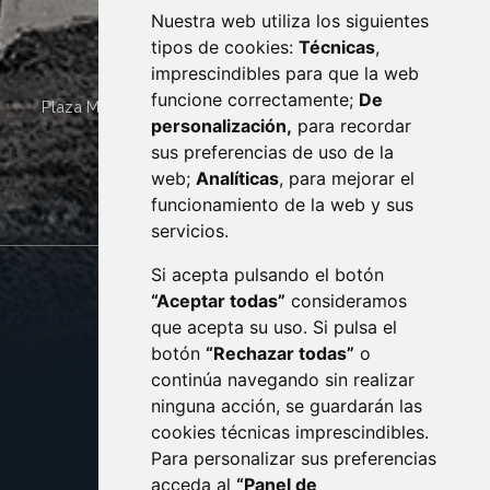
Nuestra web utiliza los siguientes
tipos de cookies:
Técnicas
,
imprescindibles para que la web
funcione correctamente;
De
Plaza Mayor 4
22400
MONZÓN
- ARAGÓN
(ESPAÑA)
personalización,
para recordar
· (34) 974 400 700 ·
sus preferencias de uso de la
sac@monzon.es
web;
Analíticas
, para mejorar el
monzon.es
funcionamiento de la web y sus
servicios.
Si acepta pulsando el botón
CONTACTO
MAPA WEB
“Aceptar todas”
consideramos
AVISO LEGAL
que acepta su uso. Si pulsa el
PROTECCIÓN DE DATOS
botón
“Rechazar todas”
o
POLÍTICA DE COOKIES
ACCESIBILIDAD
continúa navegando sin realizar
ninguna acción, se guardarán las
ENLACE EXTERNO AL C
cookies técnicas imprescindibles.
Para personalizar sus preferencias
acceda al
“Panel de