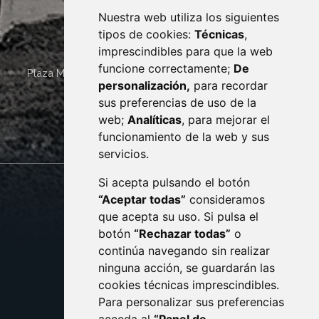
Nuestra web utiliza los siguientes
tipos de cookies:
Técnicas
,
imprescindibles para que la web
funcione correctamente;
De
Plaza Mayor 4
22400
MONZÓN
- ARAGÓN
(ESPAÑA)
personalización,
para recordar
· (34) 974 400 700 ·
sus preferencias de uso de la
sac@monzon.es
web;
Analíticas
, para mejorar el
monzon.es
funcionamiento de la web y sus
servicios.
Si acepta pulsando el botón
CONTACTO
MAPA WEB
“Aceptar todas”
consideramos
AVISO LEGAL
que acepta su uso. Si pulsa el
PROTECCIÓN DE DATOS
botón
“Rechazar todas”
o
POLÍTICA DE COOKIES
ACCESIBILIDAD
continúa navegando sin realizar
ninguna acción, se guardarán las
ENLACE EXTERNO AL C
cookies técnicas imprescindibles.
Para personalizar sus preferencias