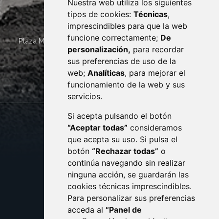
Nuestra web utiliza los siguientes
tipos de cookies:
Técnicas
,
imprescindibles para que la web
funcione correctamente;
De
Plaza Mayor 4
22400
MONZÓN
- ARAGÓN
(ESPAÑA)
personalización,
para recordar
· (34) 974 400 700 ·
sus preferencias de uso de la
sac@monzon.es
web;
Analíticas
, para mejorar el
monzon.es
funcionamiento de la web y sus
servicios.
Si acepta pulsando el botón
CONTACTO
MAPA WEB
“Aceptar todas”
consideramos
AVISO LEGAL
que acepta su uso. Si pulsa el
PROTECCIÓN DE DATOS
botón
“Rechazar todas”
o
POLÍTICA DE COOKIES
ACCESIBILIDAD
continúa navegando sin realizar
ninguna acción, se guardarán las
ENLACE EXTERNO AL C
cookies técnicas imprescindibles.
Para personalizar sus preferencias
acceda al
“Panel de