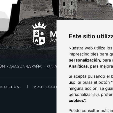
Este sitio utili
Nuestra web utiliza los
imprescindibles para q
personalización,
para 
Analíticas
, para mejora
ÓN
- ARAGÓN
(ESPAÑA)
· (34) 974 400 700 ·
sac@monzon.es
Si acepta pulsando el
uso. Si pulsa el botón
ISO LEGAL
PROTECCIÓN DE DATOS
POLÍTI
ninguna acción, se gua
personalizar sus prefe
cookies”.
Puede consultar más in