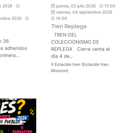
io 2026
jueves, 02 julio 2026
15:00
viernes, 04 septiembre 2026
iembre 2026
16:00
Tren Replega
TREN DEL
n 36
COLECCIONISMO DE
os adheridos
REPLEGA Cierre venta el
rimera...
día 4 de...
Estación tren (Estación tren
Monzon)