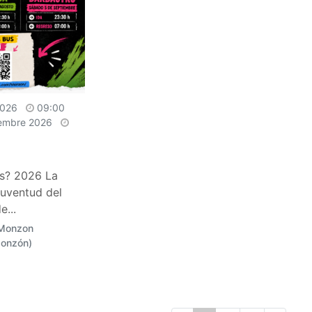
 2026
09:00
iembre 2026
s? 2026 La
Juventud del
...
 Monzon
Monzón)