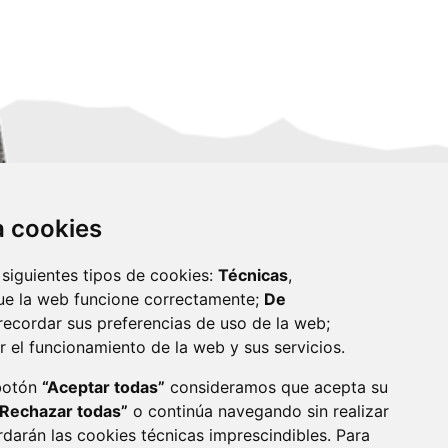
za cookies
 siguientes tipos de cookies:
Técnicas
,
ue la web funcione correctamente;
De
recordar sus preferencias de uso de la web;
r el funcionamiento de la web y sus servicios.
monzon.es
 botón
“Aceptar todas”
consideramos que acepta su
“Rechazar todas”
o continúa navegando sin realizar
CA DE COOKIES
ACCESIBILIDAD
rdarán las cookies técnicas imprescindibles. Para