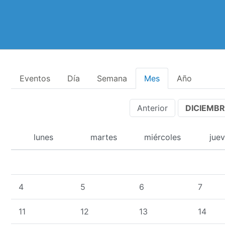
Eventos
Día
Semana
Mes
Año
Anterior
DICIEMBR
lunes
martes
miércoles
jue
4
5
6
7
11
12
13
14