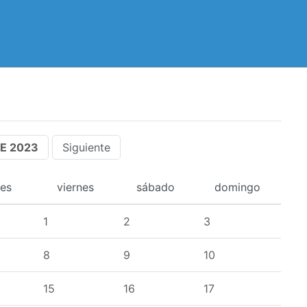
E 2023
Siguiente
ves
viernes
sábado
domingo
1
2
3
8
9
10
15
16
17