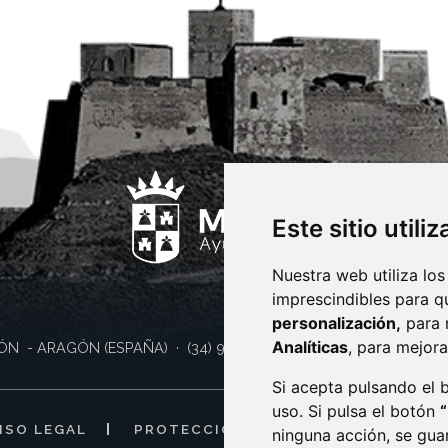
Este sitio utili
Nuestra web utiliza los
imprescindibles para q
personalización,
para 
Analíticas
, para mejora
ÓN
- ARAGÓN
(ESPAÑA)
· (34) 974 400 700 ·
sac@monzon.es
Si acepta pulsando el
uso. Si pulsa el botón
ISO LEGAL
PROTECCIÓN DE DATOS
POLÍTI
ninguna acción, se gua