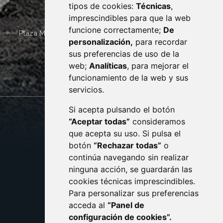
tipos de cookies:
Técnicas
,
imprescindibles para que la web
funcione correctamente;
De
Plaza Mayor 4
22400
MONZÓN
- ARAGÓN
(ESPAÑA)
personalización,
para recordar
· (34) 974 400 700 ·
sus preferencias de uso de la
sac@monzon.es
web;
Analíticas
, para mejorar el
monzon.es
funcionamiento de la web y sus
servicios.
Si acepta pulsando el botón
CONTACTO
MAPA WEB
“Aceptar todas”
consideramos
AVISO LEGAL
que acepta su uso. Si pulsa el
PROTECCIÓN DE DATOS
botón
“Rechazar todas”
o
POLÍTICA DE COOKIES
ACCESIBILIDAD
continúa navegando sin realizar
ninguna acción, se guardarán las
ENLACE EXTERNO AL C
cookies técnicas imprescindibles.
Para personalizar sus preferencias
acceda al
“Panel de
configuración de cookies”.