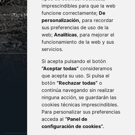
imprescindibles para que la web
funcione correctamente;
De
Plaza Mayor 4
22400
MONZÓN
- ARAGÓN
(ESPAÑA)
personalización,
para recordar
· (34) 974 400 700 ·
sus preferencias de uso de la
sac@monzon.es
web;
Analíticas
, para mejorar el
monzon.es
funcionamiento de la web y sus
servicios.
Si acepta pulsando el botón
CONTACTO
MAPA WEB
“Aceptar todas”
consideramos
AVISO LEGAL
que acepta su uso. Si pulsa el
PROTECCIÓN DE DATOS
botón
“Rechazar todas”
o
POLÍTICA DE COOKIES
ACCESIBILIDAD
continúa navegando sin realizar
ninguna acción, se guardarán las
ENLACE EXTERNO AL C
cookies técnicas imprescindibles.
Para personalizar sus preferencias
acceda al
“Panel de
configuración de cookies”.