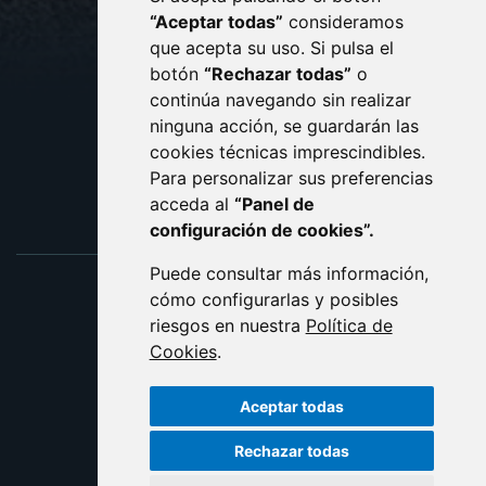
CONTACTO
MAPA WEB
“Aceptar todas”
consideramos
AVISO LEGAL
que acepta su uso. Si pulsa el
PROTECCIÓN DE DATOS
botón
“Rechazar todas”
o
POLÍTICA DE COOKIES
ACCESIBILIDAD
continúa navegando sin realizar
ninguna acción, se guardarán las
ENLACE EXTERNO AL C
cookies técnicas imprescindibles.
Para personalizar sus preferencias
acceda al
“Panel de
configuración de cookies”.
Puede consultar más información,
cómo configurarlas y posibles
riesgos en nuestra
Política de
Cookies
.
Aceptar todas
Rechazar todas