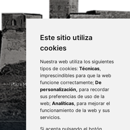
Este sitio utiliza
cookies
Nuestra web utiliza los siguientes
tipos de cookies:
Técnicas
,
imprescindibles para que la web
funcione correctamente;
De
Plaza Mayor 4
22400
MONZÓN
- ARAGÓN
(ESPAÑA)
personalización,
para recordar
· (34) 974 400 700 ·
sus preferencias de uso de la
sac@monzon.es
web;
Analíticas
, para mejorar el
monzon.es
funcionamiento de la web y sus
servicios.
Si acepta pulsando el botón