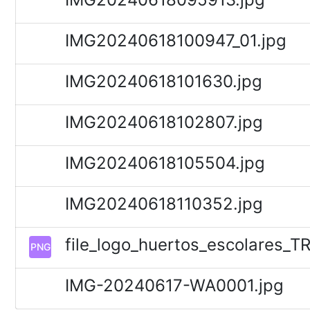
IMG20240618100947_01.jpg
IMG20240618101630.jpg
IMG20240618102807.jpg
IMG20240618105504.jpg
IMG20240618110352.jpg
file_logo_huertos_escolares_
PNG
IMG-20240617-WA0001.jpg