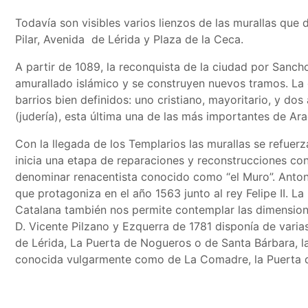
Todavía son visibles varios lienzos de las murallas que 
Pilar, Avenida de Lérida y Plaza de la Ceca.
A partir de 1089, la reconquista de la ciudad por Sancho
amurallado islámico y se construyen nuevos tramos. La 
barrios bien definidos: uno cristiano, mayoritario, y do
(judería), esta última una de las más importantes de Ar
Con la llegada de los Templarios las murallas se refue
inicia una etapa de reparaciones y reconstrucciones con
denominar renacentista conocido como “el Muro”. Anton
que protagoniza en el año 1563 junto al rey Felipe II. La
Catalana también nos permite contemplar las dimension
D. Vicente Pilzano y Ezquerra de 1781 disponía de vari
de Lérida, La Puerta de Nogueros o de Santa Bárbara, la
conocida vulgarmente como de La Comadre, la Puerta d