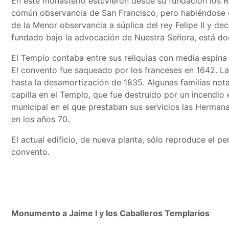
En este monasterio estuvieron desde su fundación los R
común observancia de San Francisco, pero habiéndose e
de la Menor observancia a súplica del rey Felipe II y de
fundado bajo la advocación de Nuestra Señora, está d
El Templo contaba entre sus reliquias con media espina
El convento fue saqueado por los franceses en 1642. La
hasta la desamortización de 1835. Algunas familias notab
capilla en el Templo, que fue destruido por un incendio
municipal en el que prestaban sus servicios las Hermana
en los años 70.
El actual edificio, de nueva planta, sólo reproduce el pe
convento.
Monumento a Jaime I y los Caballeros Templarios