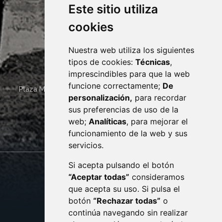
Este sitio utiliza
cookies
Nuestra web utiliza los siguientes
tipos de cookies:
Técnicas
,
imprescindibles para que la web
funcione correctamente;
De
Plaza Mayor 4
22400
MONZÓN
- ARAGÓN
(ESPAÑA)
personalización,
para recordar
· (34) 974 400 700 ·
sus preferencias de uso de la
sac@monzon.es
web;
Analíticas
, para mejorar el
monzon.es
funcionamiento de la web y sus
servicios.
Si acepta pulsando el botón
CONTACTO
MAPA WEB
“Aceptar todas”
consideramos
AVISO LEGAL
que acepta su uso. Si pulsa el
PROTECCIÓN DE DATOS
botón
“Rechazar todas”
o
POLÍTICA DE COOKIES
ACCESIBILIDAD
continúa navegando sin realizar