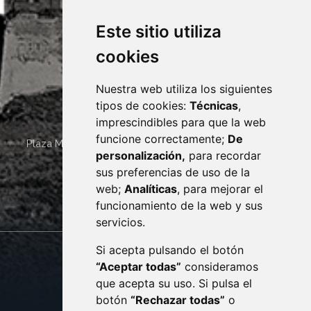
Este sitio utiliza
cookies
Nuestra web utiliza los siguientes
tipos de cookies:
Técnicas
,
imprescindibles para que la web
funcione correctamente;
De
Plaza Mayor 4
22400
MONZÓN
- ARAGÓN
(ESPAÑA)
personalización,
para recordar
· (34) 974 400 700 ·
sus preferencias de uso de la
sac@monzon.es
web;
Analíticas
, para mejorar el
monzon.es
funcionamiento de la web y sus
servicios.
Si acepta pulsando el botón
CONTACTO
MAPA WEB
“Aceptar todas”
consideramos
AVISO LEGAL
que acepta su uso. Si pulsa el
PROTECCIÓN DE DATOS
botón
“Rechazar todas”
o
POLÍTICA DE COOKIES