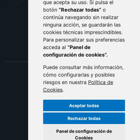
que acepta su uso. Si pulsa el
PROTECCIÓN DE DATOS
botón
“Rechazar todas”
o
POLÍTICA DE COOKIES
ACCESIBILIDAD
continúa navegando sin realizar
ninguna acción, se guardarán las
ENLACE EXTERNO AL C
cookies técnicas imprescindibles.
Para personalizar sus preferencias
acceda al
“Panel de
configuración de cookies”.
Puede consultar más información,
cómo configurarlas y posibles
riesgos en nuestra
Política de
Cookies
.
Aceptar todas
Rechazar todas
Panel de configuración de
Cookies