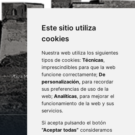
Este sitio utiliza
cookies
Nuestra web utiliza los siguientes
tipos de cookies:
Técnicas
,
imprescindibles para que la web
funcione correctamente;
De
Plaza Mayor 4
22400
MONZÓN
- ARAGÓN
(ESPAÑA)
personalización,
para recordar
· (34) 974 400 700 ·
sus preferencias de uso de la
sac@monzon.es
web;
Analíticas
, para mejorar el
monzon.es
funcionamiento de la web y sus
servicios.
Si acepta pulsando el botón
CONTACTO
MAPA WEB
“Aceptar todas”
consideramos
AVISO LEGAL