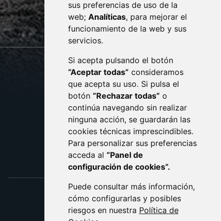
sus preferencias de uso de la
sac@monzon.es
web;
Analíticas
, para mejorar el
monzon.es
funcionamiento de la web y sus
servicios.
Si acepta pulsando el botón
CONTACTO
MAPA WEB
“Aceptar todas”
consideramos
AVISO LEGAL
que acepta su uso. Si pulsa el
PROTECCIÓN DE DATOS
botón
“Rechazar todas”
o
POLÍTICA DE COOKIES
ACCESIBILIDAD
continúa navegando sin realizar
ninguna acción, se guardarán las
ENLACE EXTERNO AL C
cookies técnicas imprescindibles.
Para personalizar sus preferencias
acceda al
“Panel de
configuración de cookies”.
Puede consultar más información,
cómo configurarlas y posibles
riesgos en nuestra
Política de