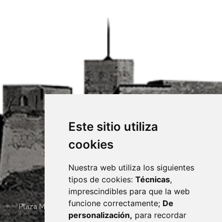
Este sitio utiliza
cookies
Nuestra web utiliza los siguientes
tipos de cookies:
Técnicas
,
imprescindibles para que la web
funcione correctamente;
De
Plaza Mayor 4
22400
MONZÓN
- ARAGÓN
(ESPAÑA)
personalización,
para recordar
· (34) 974 400 700 ·