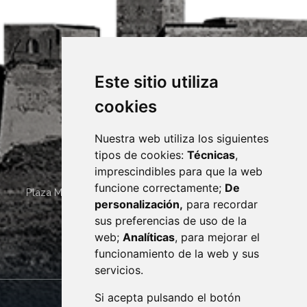
Este sitio utiliza
cookies
Nuestra web utiliza los siguientes
tipos de cookies:
Técnicas
,
imprescindibles para que la web
funcione correctamente;
De
Plaza Mayor 4
22400
MONZÓN
- ARAGÓN
(ESPAÑA)
personalización,
para recordar
· (34) 974 400 700 ·
sus preferencias de uso de la
sac@monzon.es
web;
Analíticas
, para mejorar el
monzon.es
funcionamiento de la web y sus
servicios.
Si acepta pulsando el botón
CONTACTO
MAPA WEB