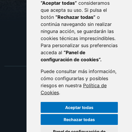
“Aceptar todas”
consideramos
AVISO LEGAL
que acepta su uso. Si pulsa el
PROTECCIÓN DE DATOS
botón
“Rechazar todas”
o
POLÍTICA DE COOKIES
ACCESIBILIDAD
continúa navegando sin realizar
ninguna acción, se guardarán las
ENLACE EXTERNO AL C
cookies técnicas imprescindibles.
Para personalizar sus preferencias
acceda al
“Panel de
configuración de cookies”.
Puede consultar más información,
cómo configurarlas y posibles
riesgos en nuestra
Política de
Cookies
.
Aceptar todas
Rechazar todas
Panel de configuración de